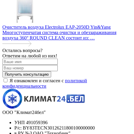
Очиститель воздуха Electrolux EAP-2050D Yin&Yang
О
Многоступенчатая система очистки и обеззараживания
О
воздуха 360° ROUND CLEAN состоит из: …
ч
Остались вопросы?
Ответим на любой из них!
Я ознакомлен и согласен с
политикой
конфиденциальности
ООО "Климат24бел"
УНП 491059396
Р/с: BY83TECN30126211800100000000
в РУ №3 ОАО "Технобанк"